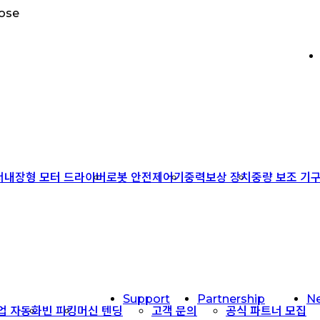
lose
서
내장형 모터 드라이버
로봇 안전제어기
중력보상 장치
중량 보조 기
Support
Partnership
N
작업 자동화
빈 피킹
머신 텐딩
고객 문의
공식 파트너 모집