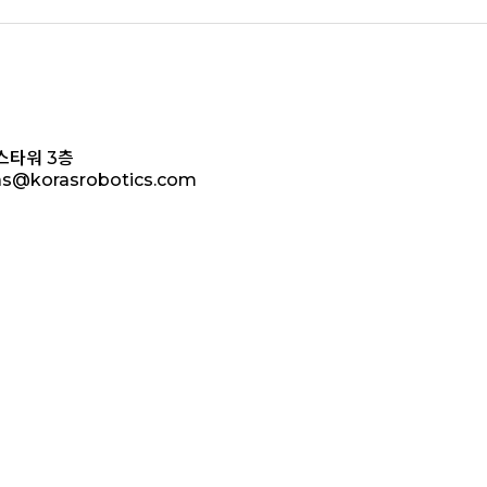
스타워 3층
ras@korasrobotics.com