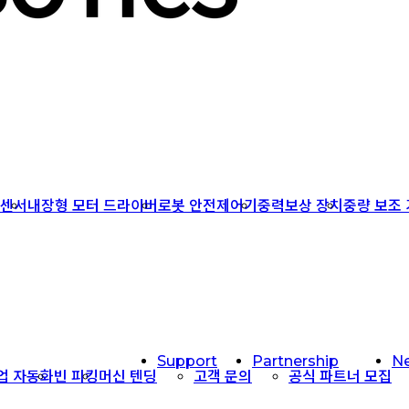
크센서
내장형 모터 드라이버
로봇 안전제어기
중력보상 장치
중량 보조
Support
Partnership
N
작업 자동화
빈 피킹
머신 텐딩
고객 문의
공식 파트너 모집