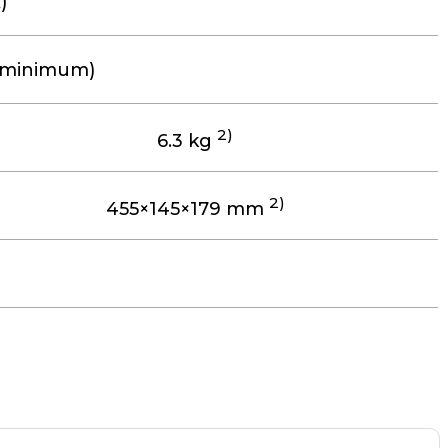
)
s (minimum)
2)
6.3 kg
2)
455×145×179 mm