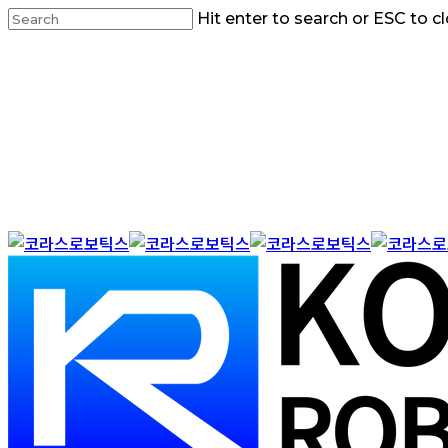
Skip
Hit enter to search or ESC to c
to
Close
main
Search
content