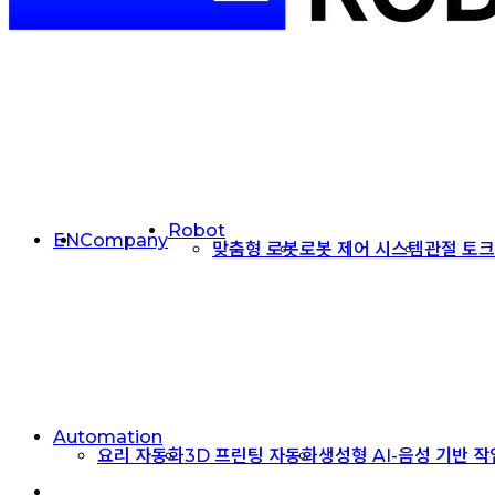
Menu
Robot
EN
Company
맞춤형 로봇
로봇 제어 시스템
관절 토
Automation
요리 자동화
3D 프린팅 자동화
생성형 AI-음성 기반 
facebook
linkedin
youtube
instagram