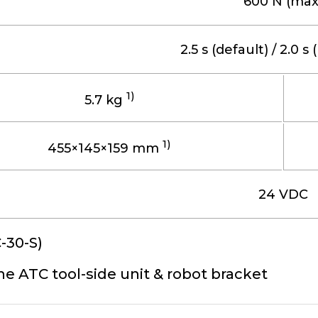
600 N (max
2.5 s (default) / 2.0 
1)
5.7 kg
1)
455×145×159 mm
24 VDC
-30-S)
he ATC tool-side unit & robot bracket