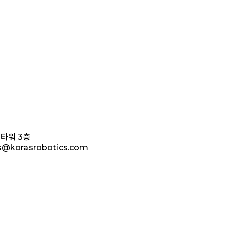
타워 3층
as@korasrobotics.com