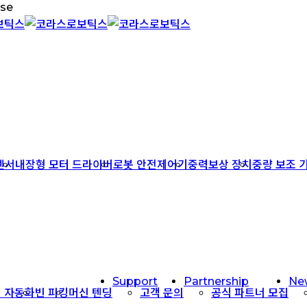
ose
센서
내장형 모터 드라이버
로봇 안전제어기
중력보상 장치
중량 보조 
Support
Partnership
Ne
업 자동화
빈 피킹
머신 텐딩
고객 문의
공식 파트너 모집