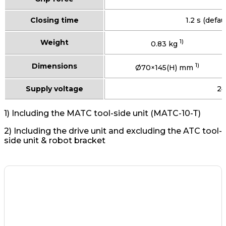
Closing time
1.2 s (defaul
Weight
1)
0.83 kg
Dimensions
1)
Ø70×145(H) mm
Supply voltage
24
1) Including the MATC tool-side unit (MATC-10-T)
2) Including the drive unit and excluding the ATC tool-
side unit & robot bracket