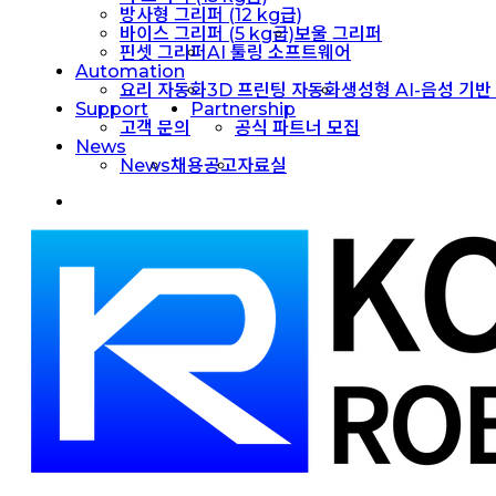
방사형 그리퍼 (12 kg급)
바이스 그리퍼 (5 kg급)
보울 그리퍼
핀셋 그리퍼
AI 툴링 소프트웨어
Automation
요리 자동화
3D 프린팅 자동화
생성형 AI-음성 기반
Support
Partnership
고객 문의
공식 파트너 모집
News
News
채용공고
자료실
facebook
linkedin
youtube
instagram